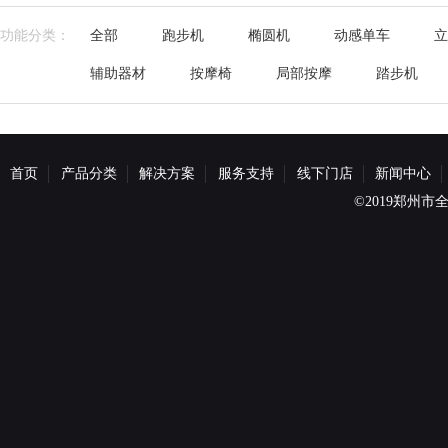
功能分类：
全部
跑步机
椭圆机
动感单车
立
辅助器材
按摩椅
局部按摩
踏步机
首页
产品分类
解决方案
服务支持
线下门店
新闻中心
©2019郑州市