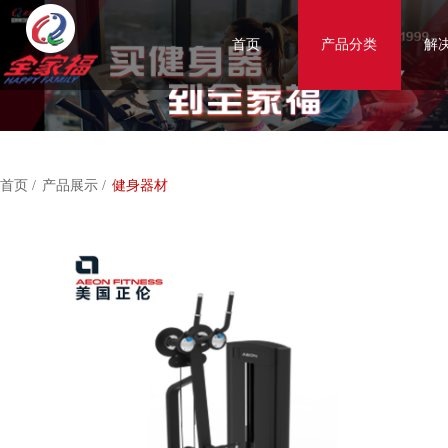
首页
产品分类
解
首页 /
产品展示 /
健身器材