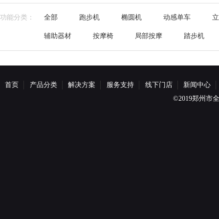
功能分类：
全部
跑步机
椭圆机
动感单车
立
辅助器材
按摩椅
局部按摩
踏步机
首页
产品分类
解决方案
服务支持
线下门店
新闻中心
©2019郑州市