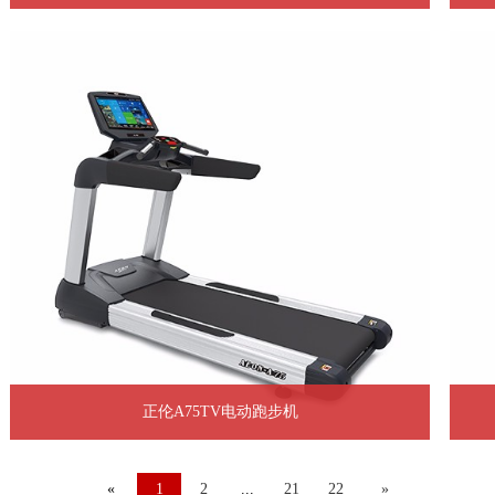
正伦A75TV电动跑步机
«
1
2
...
21
22
»