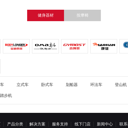
健身器材
按摩椅
车
立式车
卧式车
划船器
环法车
登山机
踏步机
页
产品分类
解决方案
服务支持
线下门店
新闻中心
联系