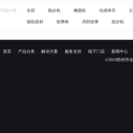
功能分类：
全部
跑步机
椭圆机
动感单车
立
辅助器材
按摩椅
局部按摩
踏步机
首页
产品分类
解决方案
服务支持
线下门店
新闻中心
©2019郑州市