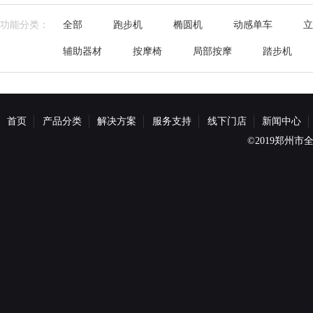
功能分类：
全部
跑步机
椭圆机
动感单车
立
辅助器材
按摩椅
局部按摩
踏步机
首页
产品分类
解决方案
服务支持
线下门店
新闻中心
©2019郑州市