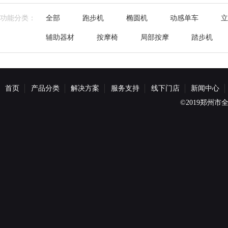
功能分类：
全部
跑步机
椭圆机
动感单车
立
辅助器材
按摩椅
局部按摩
踏步机
首页
产品分类
解决方案
服务支持
线下门店
新闻中心
©2019郑州市